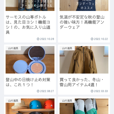
サーモスの山専ボトル
気温が不安定な秋の登山
は、見た目ヨシ！機能ヨ
の強い味方！高機能アン
シ！の、お気に入り山道
ダーウェア
具
2022.10.28
2022.10.22
山の道具
山の道具
登山中の日焼け止め対策
買って良かった、冬山・
は、これ１つ！
雪山用アイテム4選！
2022.08.27
2022.03.03
山の道具
山の道具