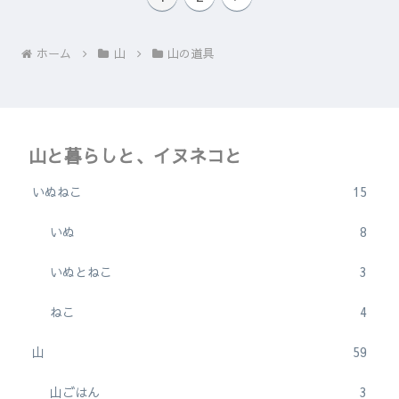
ホーム
山
山の道具
山と暮らしと、イヌネコと
いぬねこ
15
いぬ
8
いぬとねこ
3
ねこ
4
山
59
山ごはん
3