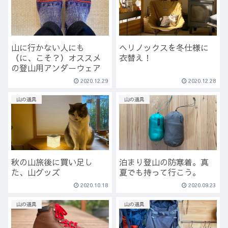
山に行かない人にも
ヘリノックスを冬仕様に
（に、こそ？）オススメ
衣替え！
の登山用アンダーウェア
2020.12.29
2020.12.28
山の道具
山の道具
秋の山旅後に買い足し
泊まり登山の防寒着。真
た、山グッズ
夏でも持って行こう。
2020.10.18
2020.09.23
山の道具
山の道具