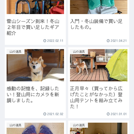
雪山シーズン到来！冬山
入門・冬山装備で買い足
２年目で買い足したギア
したもの。
紹介
2022.02.11
2021.04.21
山の道具
山の道具
感動の記憶を、記録した
正月早々（買ってから広
い！登山用にカメラを新
げたことがなかった）登
調しました。
山用テントを組み立てみ
た！
2021.02.02
2021.01.01
山の道具
山の道具