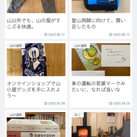
山以外でも、山の服がす
登山再開に向けて、買い
こぶる快適。
足したもの
2020.06.17
2020.06.13
山の道具
山の道具
オンラインショップで山
車の運転の若葉マークみ
小屋グッズを手に入れよ
たいに、なれば良いな
う〜
2020.05.08
2020.04.29
山の道具
ねこ